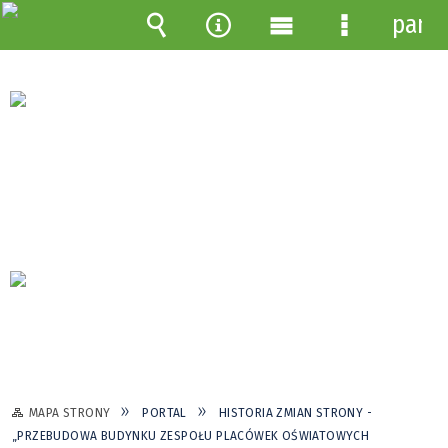
pane
Wyszukiwarka
Narzędzia
Menu
Menu
główne
szczegółow
MAPA STRONY
PORTAL
HISTORIA ZMIAN STRONY -
„PRZEBUDOWA BUDYNKU ZESPOŁU PLACÓWEK OŚWIATOWYCH