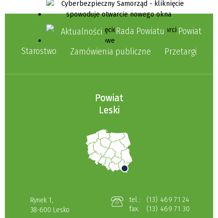
Rada Powiatu
Powiat
Aktualności
Starostwo
Zamówienia publiczne
Przetargi
Powiat
Leski
tel.:
(13) 469 71 24
Rynek 1,
fax:
(13) 469 71 30
38-600 Lesko